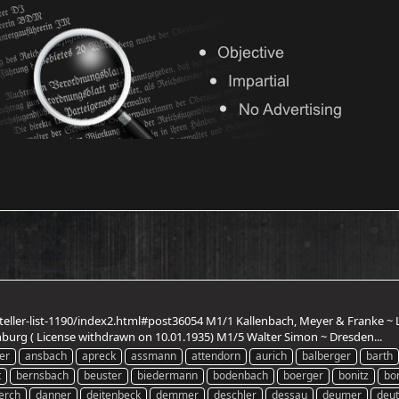
teller-list-1190/index2.html#post36054 M1/1 Kallenbach, Meyer & Franke
rg ( License withdrawn on 10.01.1935) M1/5 Walter Simon ~ Dresden...
er
ansbach
apreck
assmann
attendorn
aurich
balberger
barth
t
bernsbach
beuster
biedermann
bodenbach
boerger
bonitz
bo
erch
danner
deitenbeck
demmer
deschler
dessau
deumer
deut