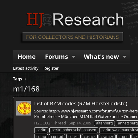
Home
Forums
What's new
Latest activity
Register
Tags
m1/168
List of RZM codes (RZM Herstellerliste)
Source: http://www.hj-research.com/forum/f90/rzm-hers
Kremhelmer ~ München M1/4 Karl Gutenkunst ~ Oranienbu
H2OCO2
Thread
Sep 14, 2009
altenburg
annetsberg
berlin
berlin-hohenschönhausen
berlin-waidmannslus
comp
conrad
conze
cosack
cramer
crone
cz