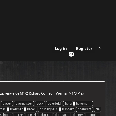
Log in
Register
 ~ Luckenwalde M1/2 Richard Conrad ~ Weimar M1/3 Max
bauer
baumeister
beck
beierfeld
berg
bergmann
rgas
brehmer
bröer
brüninghaus
bühnert
chemnitz
cie
schbein
dicke
dinsel
dittrich
dombach
donner
doppler