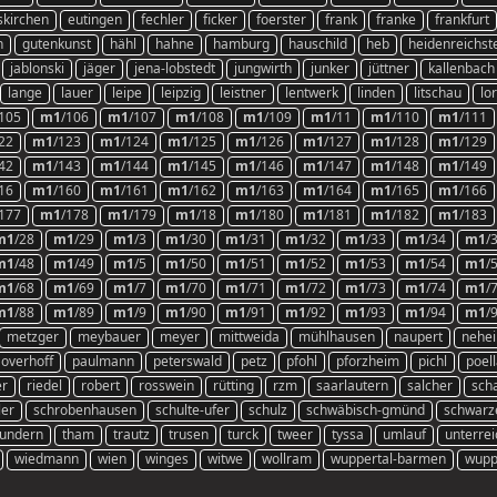
skirchen
eutingen
fechler
ficker
foerster
frank
franke
frankfurt
n
gutenkunst
hähl
hahne
hamburg
hauschild
heb
heidenreichst
jablonski
jäger
jena-lobstedt
jungwirth
junker
jüttner
kallenbach
lange
lauer
leipe
leipzig
leistner
lentwerk
linden
litschau
lo
/105
m1
/106
m1
/107
m1
/108
m1
/109
m1
/11
m1
/110
m1
/111
22
m1
/123
m1
/124
m1
/125
m1
/126
m1
/127
m1
/128
m1
/129
42
m1
/143
m1
/144
m1
/145
m1
/146
m1
/147
m1
/148
m1
/149
16
m1
/160
m1
/161
m1
/162
m1
/163
m1
/164
m1
/165
m1
/166
/177
m1
/178
m1
/179
m1
/18
m1
/180
m1
/181
m1
/182
m1
/183
m1
/28
m1
/29
m1
/3
m1
/30
m1
/31
m1
/32
m1
/33
m1
/34
m1
/
m1
/48
m1
/49
m1
/5
m1
/50
m1
/51
m1
/52
m1
/53
m1
/54
m1
/
m1
/68
m1
/69
m1
/7
m1
/70
m1
/71
m1
/72
m1
/73
m1
/74
m1
/
m1
/88
m1
/89
m1
/9
m1
/90
m1
/91
m1
/92
m1
/93
m1
/94
m1
/
metzger
meybauer
meyer
mittweida
mühlhausen
naupert
nehe
overhoff
paulmann
peterswald
petz
pfohl
pforzheim
pichl
poel
er
riedel
robert
rosswein
rütting
rzm
saarlautern
salcher
sch
ler
schrobenhausen
schulte-ufer
schulz
schwäbisch-gmünd
schwarz
undern
tham
trautz
trusen
turck
tweer
tyssa
umlauf
unterre
wiedmann
wien
winges
witwe
wollram
wuppertal-barmen
wuppe