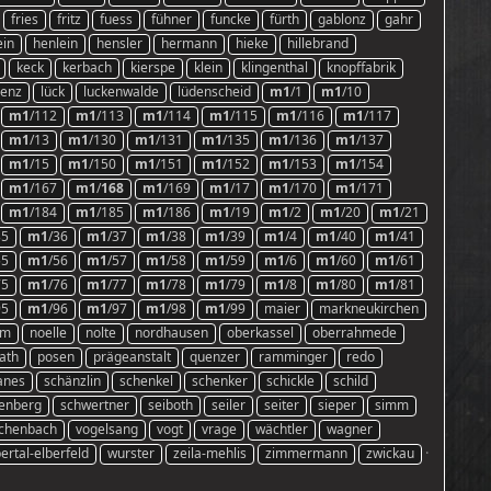
fries
fritz
fuess
fühner
funcke
fürth
gablonz
gahr
ein
henlein
hensler
hermann
hieke
hillebrand
keck
kerbach
kierspe
klein
klingenthal
knopffabrik
renz
lück
luckenwalde
lüdenscheid
m1
/1
m1
/10
m1
/112
m1
/113
m1
/114
m1
/115
m1
/116
m1
/117
m1
/13
m1
/130
m1
/131
m1
/135
m1
/136
m1
/137
m1
/15
m1
/150
m1
/151
m1
/152
m1
/153
m1
/154
m1
/167
m1
/
168
m1
/169
m1
/17
m1
/170
m1
/171
m1
/184
m1
/185
m1
/186
m1
/19
m1
/2
m1
/20
m1
/21
35
m1
/36
m1
/37
m1
/38
m1
/39
m1
/4
m1
/40
m1
/41
55
m1
/56
m1
/57
m1
/58
m1
/59
m1
/6
m1
/60
m1
/61
75
m1
/76
m1
/77
m1
/78
m1
/79
m1
/8
m1
/80
m1
/81
95
m1
/96
m1
/97
m1
/98
m1
/99
maier
markneukirchen
im
noelle
nolte
nordhausen
oberkassel
oberrahmede
lath
posen
prägeanstalt
quenzer
ramminger
redo
anes
schänzlin
schenkel
schenker
schickle
schild
enberg
schwertner
seiboth
seiler
seiter
sieper
simm
ichenbach
vogelsang
vogt
vrage
wächtler
wagner
rtal-elberfeld
wurster
zeila-mehlis
zimmermann
zwickau