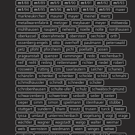
m1
/88
m1
/89
m1
/9
m1
/90
m1
/91
m1
/92
m1
/93
m1
/94
m1
/95
m1
/96
m1
/97
m1
/98
m1
/99
maier
markneukirchen
maurer
mayer
meinel
mertz
metallwarenfabrik
metzger
meybauer
meyer
mittweida
mühlhausen
naupert
neheim
noelle
nolte
nordhausen
oberkassel
oberrahmede
oberstein
oechsler
orth
ossenberg-engels
otto
overhoff
paulmann
peterswald
petz
pfohl
pforzheim
pichl
poellath
posen
prägeanstalt
quenzer
ramminger
redo
reichenbach
reif
reihl
reiling
rettenmaier
richter
riedel
robert
rosswein
rütting
rzm
saarlautern
salcher
schanes
schänzlin
schenkel
schenker
schickle
schild
schmahl
schmidhäussler
schmidt
schneider
scholer
schrobenhausen
schulte-ufer
schulz
schwäbisch-gmünd
schwarzenberg
schwertner
seiboth
seiler
seiter
sieper
simm
simon
spielmann
steinhauer
stübbe
stuttgart
sundern
tham
trautz
trusen
turck
tweer
tyssa
umlauf
unterreichenbach
vogelsang
vogt
vrage
wächtler
wagner
wagstadt
walgo
walter
weimar
wels
wernstein
wiedmann
wien
winges
witwe