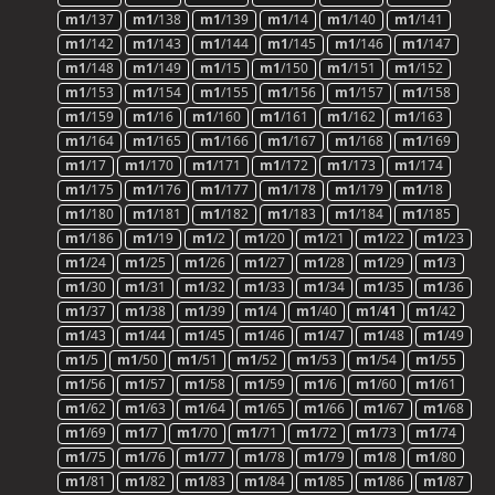
m1
/137
m1
/138
m1
/139
m1
/14
m1
/140
m1
/141
m1
/142
m1
/143
m1
/144
m1
/145
m1
/146
m1
/147
m1
/148
m1
/149
m1
/15
m1
/150
m1
/151
m1
/152
m1
/153
m1
/154
m1
/155
m1
/156
m1
/157
m1
/158
m1
/159
m1
/16
m1
/160
m1
/161
m1
/162
m1
/163
m1
/164
m1
/165
m1
/166
m1
/167
m1
/168
m1
/169
m1
/17
m1
/170
m1
/171
m1
/172
m1
/173
m1
/174
m1
/175
m1
/176
m1
/177
m1
/178
m1
/179
m1
/18
m1
/180
m1
/181
m1
/182
m1
/183
m1
/184
m1
/185
m1
/186
m1
/19
m1
/2
m1
/20
m1
/21
m1
/22
m1
/23
m1
/24
m1
/25
m1
/26
m1
/27
m1
/28
m1
/29
m1
/3
m1
/30
m1
/31
m1
/32
m1
/33
m1
/34
m1
/35
m1
/36
m1
/37
m1
/38
m1
/39
m1
/4
m1
/40
m1
/
41
m1
/42
m1
/43
m1
/44
m1
/45
m1
/46
m1
/47
m1
/48
m1
/49
m1
/5
m1
/50
m1
/51
m1
/52
m1
/53
m1
/54
m1
/55
m1
/56
m1
/57
m1
/58
m1
/59
m1
/6
m1
/60
m1
/61
m1
/62
m1
/63
m1
/64
m1
/65
m1
/66
m1
/67
m1
/68
m1
/69
m1
/7
m1
/70
m1
/71
m1
/72
m1
/73
m1
/74
m1
/75
m1
/76
m1
/77
m1
/78
m1
/79
m1
/8
m1
/80
m1
/81
m1
/82
m1
/83
m1
/84
m1
/85
m1
/86
m1
/87