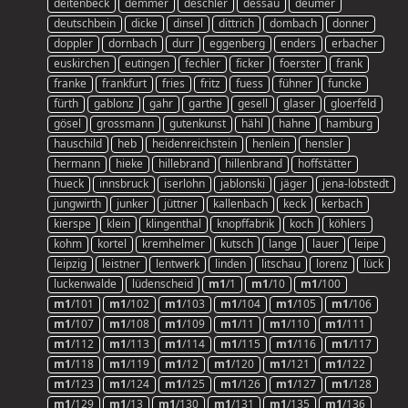
deitenbeck
demmer
deschler
dessau
deumer
deutschbein
dicke
dinsel
dittrich
dombach
donner
doppler
dornbach
durr
eggenberg
enders
erbacher
euskirchen
eutingen
fechler
ficker
foerster
frank
franke
frankfurt
fries
fritz
fuess
fühner
funcke
fürth
gablonz
gahr
garthe
gesell
glaser
gloerfeld
gösel
grossmann
gutenkunst
hähl
hahne
hamburg
hauschild
heb
heidenreichstein
henlein
hensler
hermann
hieke
hillebrand
hillenbrand
hoffstätter
hueck
innsbruck
iserlohn
jablonski
jäger
jena-lobstedt
jungwirth
junker
jüttner
kallenbach
keck
kerbach
kierspe
klein
klingenthal
knopffabrik
koch
köhlers
kohm
kortel
kremhelmer
kutsch
lange
lauer
leipe
leipzig
leistner
lentwerk
linden
litschau
lorenz
lück
luckenwalde
lüdenscheid
m1
/1
m1
/10
m1
/100
m1
/101
m1
/102
m1
/103
m1
/104
m1
/105
m1
/106
m1
/107
m1
/108
m1
/109
m1
/11
m1
/110
m1
/111
m1
/112
m1
/113
m1
/114
m1
/115
m1
/116
m1
/117
m1
/118
m1
/119
m1
/12
m1
/120
m1
/121
m1
/122
m1
/123
m1
/124
m1
/125
m1
/126
m1
/127
m1
/128
m1
/129
m1
/13
m1
/130
m1
/131
m1
/135
m1
/136