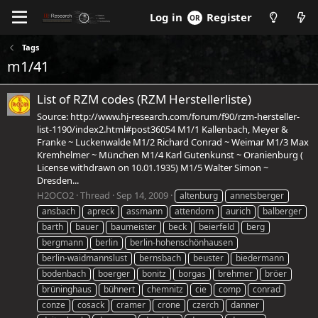
Log in
Register
Tags
m1/41
List of RZM codes (RZM Herstellerliste)
Source: http://www.hj-research.com/forum/f90/rzm-hersteller-
list-1190/index2.html#post36054 M1/1 Kallenbach, Meyer &
Franke ~ Luckenwalde M1/2 Richard Conrad ~ Weimar M1/3 Max
Kremhelmer ~ München M1/4 Karl Gutenkunst ~ Oranienburg (
License withdrawn on 10.01.1935) M1/5 Walter Simon ~
Dresden...
H2OCO2
Thread
Sep 14, 2009
altenburg
annetsberger
ansbach
apreck
assmann
attendorn
aurich
balberger
barth
bauer
baumeister
beck
beierfeld
berg
bergmann
berlin
berlin-hohenschönhausen
berlin-waidmannslust
bernsbach
beuster
biedermann
bodenbach
boerger
bonitz
borgas
brehmer
bröer
brüninghaus
bühnert
chemnitz
cie
comp
conrad
conze
cosack
cramer
crone
czerch
danner