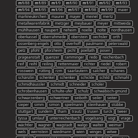
m1
/88
m1
/89
m1
/9
m1
/90
m1
/91
m1
/92
m1
/93
m1
/94
m1
/95
m1
/96
m1
/97
m1
/98
m1
/99
maier
markneukirchen
maurer
mayer
meinel
mertz
metallwarenfabrik
metzger
meybauer
meyer
mittweida
mühlhausen
naupert
neheim
noelle
nolte
nordhausen
oberkassel
oberrahmede
oberstein
oechsler
orth
ossenberg-engels
otto
overhoff
paulmann
peterswald
petz
pfohl
pforzheim
pichl
poellath
posen
prägeanstalt
quenzer
ramminger
redo
reichenbach
reif
reihl
reiling
rettenmaier
richter
riedel
robert
rosswein
rütting
rzm
saarlautern
salcher
schanes
schänzlin
schenkel
schenker
schickle
schild
schmahl
schmidhäussler
schmidt
schneider
scholer
schrobenhausen
schulte-ufer
schulz
schwäbisch-gmünd
schwarzenberg
schwertner
seiboth
seiler
seiter
sieper
simm
simon
spielmann
steinhauer
stübbe
stuttgart
sundern
tham
trautz
trusen
turck
tweer
tyssa
umlauf
unterreichenbach
vogelsang
vogt
vrage
wächtler
wagner
wagstadt
walgo
walter
weimar
wels
wernstein
wiedmann
wien
winges
witwe