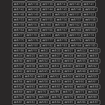
m1
/137
m1
/138
m1
/139
m1
/14
m1
/140
m1
/141
m1
/142
m1
/143
m1
/144
m1
/145
m1
/146
m1
/147
m1
/148
m1
/149
m1
/15
m1
/150
m1
/151
m1
/152
m1
/153
m1
/154
m1
/155
m1
/156
m1
/157
m1
/158
m1
/159
m1
/16
m1
/160
m1
/161
m1
/162
m1
/163
m1
/164
m1
/165
m1
/166
m1
/167
m1
/168
m1
/169
m1
/17
m1
/170
m1
/171
m1
/172
m1
/173
m1
/174
m1
/175
m1
/176
m1
/177
m1
/178
m1
/179
m1
/18
m1
/180
m1
/181
m1
/182
m1
/183
m1
/184
m1
/185
m1
/186
m1
/19
m1
/2
m1
/20
m1
/21
m1
/22
m1
/23
m1
/24
m1
/25
m1
/26
m1
/27
m1
/28
m1
/29
m1
/3
m1
/30
m1
/31
m1
/32
m1
/33
m1
/34
m1
/35
m1
/36
m1
/37
m1
/38
m1
/39
m1
/4
m1
/40
m1
/41
m1
/42
m1
/43
m1
/44
m1
/45
m1
/46
m1
/47
m1
/48
m1
/49
m1
/5
m1
/50
m1
/51
m1
/52
m1
/53
m1
/54
m1
/55
m1
/56
m1
/57
m1
/58
m1
/59
m1
/6
m1
/60
m1
/61
m1
/62
m1
/63
m1
/64
m1
/65
m1
/66
m1
/67
m1
/68
m1
/69
m1
/7
m1
/70
m1
/
71
m1
/72
m1
/73
m1
/74
m1
/75
m1
/76
m1
/77
m1
/78
m1
/79
m1
/8
m1
/80
m1
/81
m1
/82
m1
/83
m1
/84
m1
/85
m1
/86
m1
/87