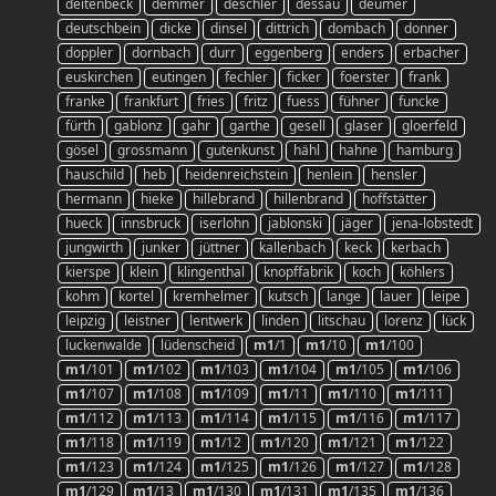
deitenbeck
demmer
deschler
dessau
deumer
deutschbein
dicke
dinsel
dittrich
dombach
donner
doppler
dornbach
durr
eggenberg
enders
erbacher
euskirchen
eutingen
fechler
ficker
foerster
frank
franke
frankfurt
fries
fritz
fuess
fühner
funcke
fürth
gablonz
gahr
garthe
gesell
glaser
gloerfeld
gösel
grossmann
gutenkunst
hähl
hahne
hamburg
hauschild
heb
heidenreichstein
henlein
hensler
hermann
hieke
hillebrand
hillenbrand
hoffstätter
hueck
innsbruck
iserlohn
jablonski
jäger
jena-lobstedt
jungwirth
junker
jüttner
kallenbach
keck
kerbach
kierspe
klein
klingenthal
knopffabrik
koch
köhlers
kohm
kortel
kremhelmer
kutsch
lange
lauer
leipe
leipzig
leistner
lentwerk
linden
litschau
lorenz
lück
luckenwalde
lüdenscheid
m1
/1
m1
/10
m1
/100
m1
/101
m1
/102
m1
/103
m1
/104
m1
/105
m1
/106
m1
/107
m1
/108
m1
/109
m1
/11
m1
/110
m1
/111
m1
/112
m1
/113
m1
/114
m1
/115
m1
/116
m1
/117
m1
/118
m1
/119
m1
/12
m1
/120
m1
/121
m1
/122
m1
/123
m1
/124
m1
/125
m1
/126
m1
/127
m1
/128
m1
/129
m1
/13
m1
/130
m1
/131
m1
/135
m1
/136