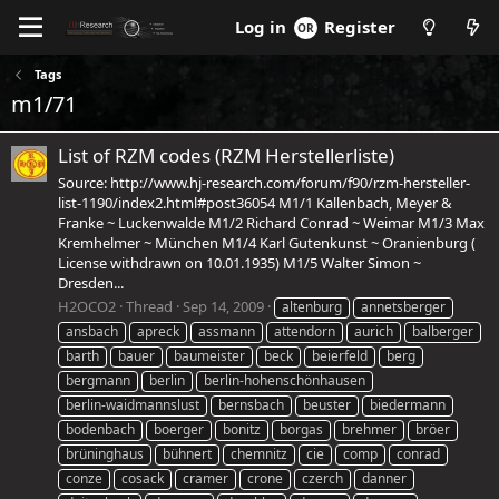
Log in
Register
Tags
m1/71
List of RZM codes (RZM Herstellerliste)
Source: http://www.hj-research.com/forum/f90/rzm-hersteller-
list-1190/index2.html#post36054 M1/1 Kallenbach, Meyer &
Franke ~ Luckenwalde M1/2 Richard Conrad ~ Weimar M1/3 Max
Kremhelmer ~ München M1/4 Karl Gutenkunst ~ Oranienburg (
License withdrawn on 10.01.1935) M1/5 Walter Simon ~
Dresden...
H2OCO2
Thread
Sep 14, 2009
altenburg
annetsberger
ansbach
apreck
assmann
attendorn
aurich
balberger
barth
bauer
baumeister
beck
beierfeld
berg
bergmann
berlin
berlin-hohenschönhausen
berlin-waidmannslust
bernsbach
beuster
biedermann
bodenbach
boerger
bonitz
borgas
brehmer
bröer
brüninghaus
bühnert
chemnitz
cie
comp
conrad
conze
cosack
cramer
crone
czerch
danner